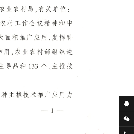
在
微
151