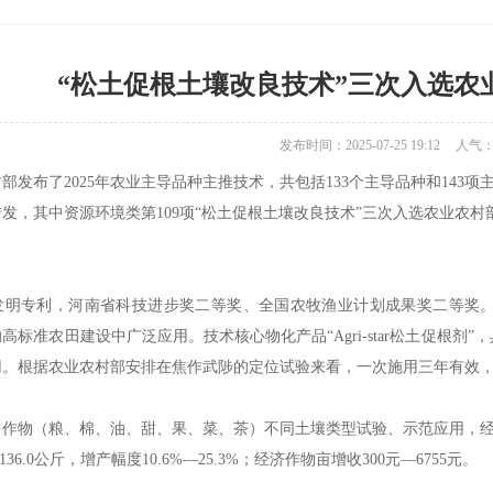
“松土促根土壤改良技术”三次入选农
发布时间：2025-07-25 19:12
人气
部发布了2025年农业主导品种主推技术，共包括133个主导品种和14
发，其中资源环境类第109项“松土促根土壤改良技术”三次入选农业农
发明专利，河南省科技进步奖二等奖、全国农牧渔业计划成果奖二等奖。自
高标准农田建设中广泛应用。技术核心物化产品“Agri-star松土促根
用。根据农业农村部安排在焦作武陟的定位试验来看，一次施用三年有效
作物（粮、棉、油、甜、果、菜、茶）不同土壤类型试验、示范应用，经2
136.0公斤，增产幅度10.6%—25.3%；经济作物亩增收300元—6755元。